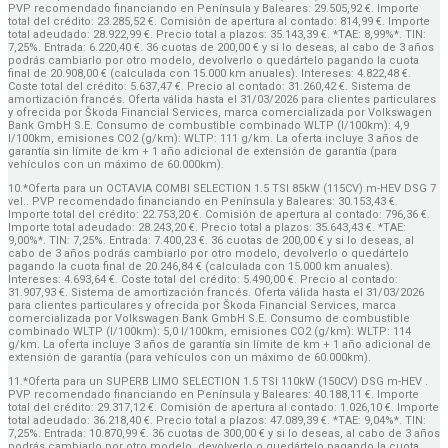
PVP recomendado financiando en Península y Baleares: 29.505,92 €. Importe
total del crédito: 23.285,52 €. Comisión de apertura al contado: 814,99 €. Importe
total adeudado: 28.922,99 €. Precio total a plazos: 35.143,39 €. *TAE: 8,99%*. TIN:
7,25%. Entrada: 6.220,40 €. 36 cuotas de 200,00 € y si lo deseas, al cabo de 3 años
podrás cambiarlo por otro modelo, devolverlo o quedártelo pagando la cuota
final de 20.908,00 € (calculada con 15.000 km anuales). Intereses: 4.822,48 €.
Coste total del crédito: 5.637,47 €. Precio al contado: 31.260,42 €. Sistema de
amortización francés. Oferta válida hasta el 31/03/2026 para clientes particulares
y ofrecida por Škoda Financial Services, marca comercializada por Volkswagen
Bank GmbH S.E. Consumo de combustible combinado WLTP (l/100km): 4,9
l/100km, emisiones CO2 (g/km): WLTP: 111 g/km. La oferta incluye 3 años de
garantía sin límite de km + 1 año adicional de extensión de garantía (para
vehículos con un máximo de 60.000km).
10.*Oferta para un OCTAVIA COMBI SELECTION 1.5 TSI 85kW (115CV) m-HEV DSG 7
vel.. PVP recomendado financiando en Península y Baleares: 30.153,43 €.
Importe total del crédito: 22.753,20 €. Comisión de apertura al contado: 796,36 €.
Importe total adeudado: 28.243,20 €. Precio total a plazos: 35.643,43 €. *TAE:
9,00%*. TIN: 7,25%. Entrada: 7.400,23 €. 36 cuotas de 200,00 € y si lo deseas, al
cabo de 3 años podrás cambiarlo por otro modelo, devolverlo o quedártelo
pagando la cuota final de 20.246,84 € (calculada con 15.000 km anuales).
Intereses: 4.693,64 €. Coste total del crédito: 5.490,00 €. Precio al contado:
31.907,93 €. Sistema de amortización francés. Oferta válida hasta el 31/03/2026
para clientes particulares y ofrecida por Škoda Financial Services, marca
comercializada por Volkswagen Bank GmbH S.E. Consumo de combustible
combinado WLTP (l/100km): 5,0 l/100km, emisiones CO2 (g/km): WLTP: 114
g/km. La oferta incluye 3 años de garantía sin límite de km + 1 año adicional de
extensión de garantía (para vehículos con un máximo de 60.000km).
11.*Oferta para un SUPERB LIMO SELECTION 1.5 TSI 110kW (150CV) DSG m-HEV .
PVP recomendado financiando en Península y Baleares: 40.188,11 €. Importe
total del crédito: 29.317,12 €. Comisión de apertura al contado: 1.026,10 €. Importe
total adeudado: 36.218,40 €. Precio total a plazos: 47.089,39 €. *TAE: 9,04%*. TIN:
7,25%. Entrada: 10.870,99 €. 36 cuotas de 300,00 € y si lo deseas, al cabo de 3 años
podrás cambiarlo por otro modelo, devolverlo o quedártelo pagando la cuota