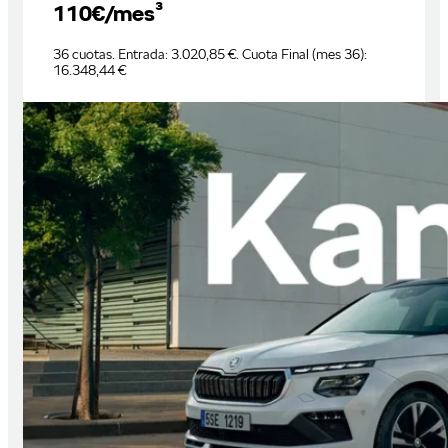
110€/mes³
36 cuotas. Entrada: 3.020,85 €. Cuota Final (mes 36):
16.348,44 €