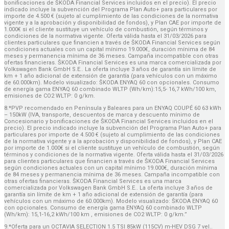
bonificaciones de ŠKODA Financial Services incluidos en el precio). El precio
indicado incluye la subvención del Programa Plan Auto+ para particulares por
importe de 4.500 € (sujeto al cumplimiento de las condiciones de la normativa
vigente y a la aprobación y disponibilidad de fondos), y Plan CAE por importe de
1.000€ si el cliente sustituye un vehículo de combustión, según términos y
condiciones de la normativa vigente. Oferta válida hasta el 31/03/2026 para
clientes particulares que financien a través de ŠKODA Financial Services según
condiciones actuales con un capital mínimo 19.000€, duración mínima de 84
meses y permanencia mínima de 36 meses. Campaña incompatible con otras
ofertas financieras. ŠKODA Financial Services es una marca comercializada por
Volkswagen Bank GmbH S.E.. La oferta incluye 3 años de garantía sin límite de
km + 1 año adicional de extensión de garantía (para vehículos con un máximo
de 60.000km). Modelo visualizado: ŠKODA ENYAQ 60 con opcionales. Consumo
de energía gama ENYAQ 60 combinado WLTP (Wh/km):15,5- 16,7 kWh/100 km,
emisiones de CO2 WLTP: 0 g/km.
8.*PVP recomendado en Península y Baleares para un ENYAQ COUPÉ 60 63 kWh
– 150kW (IVA, transporte, descuentos de marca y descuento mínimo de
Concesionario y bonificaciones de ŠKODA Financial Services incluidos en el
precio). El precio indicado incluye la subvención del Programa Plan Auto+ para
particulares por importe de 4.500 € (sujeto al cumplimiento de las condiciones
de la normativa vigente y a la aprobación y disponibilidad de fondos), y Plan CAE
por importe de 1.000€ si el cliente sustituye un vehículo de combustión, según
términos y condiciones de la normativa vigente. Oferta válida hasta el 31/03/2026
para clientes particulares que financien a través de ŠKODA Financial Services
según condiciones actuales con un capital mínimo 19.000€, duración mínima
de 84 meses y permanencia mínima de 36 meses. Campaña incompatible con
otras ofertas financieras. ŠKODA Financial Services es una marca
comercializada por Volkswagen Bank GmbH S.E.. La oferta incluye 3 años de
garantía sin límite de km + 1 año adicional de extensión de garantía (para
vehículos con un máximo de 60.000km). Modelo visualizado: ŠKODA ENYAQ 60
con opcionales. Consumo de energía gama ENYAQ 60 combinado WLTP
(Wh/km): 15,1-16,2 kWh/100 km , emisiones de CO2 WLTP: 0 g/km.”
9.*Oferta para un OCTAVIA SELECTION 1.5 TSI 85kW (115CV) m-HEV DSG 7 vel..