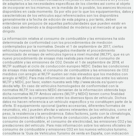
de adaptarlos a las necesidades específicas de los clientes así como al objeto
de incorporar en los mismos, en la medida de lo posible, los avances técnicos
disponibles en cada momento. Es por ello por lo que los equipamientos, datos y
características de los vehículos aquí referenciados son los disponibles
generalmente a la fecha de edición de esta página y, por tanto, deben
entenderse sin perjuicio de aquellas particularidades que pueden existir en
cada caso atendiendo a la disponibilidad de modelos y al mercado al que va
dirigido.
La información relativa al consumo de combustible y las emisiones ha sido
determinada de conformidad con los procedimientos de medición
contemplados por la normativa. Desde el 1 de septiembre de 2017, ciertos
vehículos nuevos han sido homologados mediante el procedimiento
armonizado de ensayo de vehículos ligeros a nivel mundial (WLTP), que es un
nuevo procedimiento de ensayo más realista para medir el consumo de
combustible y las emisiones de CO2. Desde el 1 de septiembre de 2018, el
WLTP sustituyó al ciclo de conducción europeo NEDC. Dadas las condiciones
de ensayo más realistas, el consumo de combustible y las emisiones de CO2
medidos con arreglo al WLTP suelen ser más elevados que los medidos con
arreglo al NEDC. Para más información sobre las diferencias entre los valores
WLTP y NEDC, por favor, visiten nuestra web http://www.skoda.es/quiero-un-
skoda/wltp. En caso de vehículos homologados de conformidad con la
normativa WLTP, los valores NEDC derivarían de la información obtenida bajo
dicha normativa WLTP. Ambos valores (WLTP y NEDC) tienen como finalidad
exclusivamente la comparación entre los diversos tipos de vehículo. Dichos
datos no hacen referencia a un vehículo específico y no constituyen parte de la
oferta. El equipamiento opcional (partes accesorias, diferentes formatos de
neumático, etc.) pueden afectar a valores relevantes de los vehículos, como el
peso, la resistencia y la aerodinámica. Estos factores, junto con la climatología,
las condiciones del tráfico y la forma de conducción, pueden afectar el
consumo de combustible, el consumo de electricidad, las emisiones CO2 y las
prestaciones del vehículo. Para más información sobre los valores oficiales de
consumo de combustible y emisiones CO2 en los nuevos vehículos turismo,
consúltese la ‘Guía de Vehículos Turismo de venta en España, con indicación