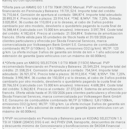
Kamiq GO con opcionales.
*Oferta para un KAMIQ GO 1.0 TSI 70kW (95CV) Manual. PVP recomendado
financiando en Península y Baleares: 19.731,52 €. Importe total del crédito:
16.710,66 €. Comisión de apertura al contado: 584,87 €. Importe total adeudado:
20.893,31 €. Precio total a plazos: 23.914,16 €. *TAE: 8,94%*. TIN: 7,25%. Entrada:
3.020,85 €. 36 cuotas de 110,00 € y si lo deseas, al cabo de 3 años podrás
cambiarlo por otro modelo, devolverlo o quedártelo pagando la cuota final de
16.348,44 € (calculada con 15.000 km anuales). Intereses: 3.597,78 €. Coste total
del crédito: 4.182,65 €. Precio al contado: 21.554,89 €. Sistema de amortización
francés. Oferta válida para 55 unidades de Stock hasta el 31/03/2026 para
clientes particulares y ofrecida por Škoda Financial Services, marca
comercializada por Volkswagen Bank GmbH S.E. Consumo de combustible
combinado WLTP (l/100km): 5,4 l/100km, emisiones CO2 (g/km): WLTP: 123
g/km. La oferta incluye 3 años de garantía sin límite de km + 1 año adicional de
extensión de garantía (para vehículos con un máximo de 60.000km).
4.*Oferta para un KAROQ SELECTION 1.0 TSI 85kW (115CV) Manual. PVP
recomendado financiando en Península y Baleares: 25.549,23 €. Importe total del
crédito: 21.558,25 €. Comisión de apertura al contado: 754,54 €. Importe total
adeudado: 26.921,07 €. Precio total a plazos: 30.912,05 €. *TAE: 8,95%*. TIN: 7,25%.
Entrada: 3.990,98 €. 36 cuotas de 150,00 € y si lo deseas, al cabo de 3 años podrás
cambiarlo por otro modelo, devolverlo o quedártelo pagando la cuota final de
20.766,53 € (calculada con 15.000 km anuales). Intereses: 4.608,28 €. Coste total
del crédito: 5.362,82 €. Precio al contado: 27.372,60 €. Sistema de amortización
francés. Oferta válida hasta el 31/03/2026 para clientes particulares y ofrecida por
Škoda Financial Services, marca comercializada por Volkswagen Bank GmbH
S.E. Consumo de combustible combinado WLTP (l/100km): 5,8 l/100km,
emisiones CO2 (g/km): WLTP: 133 g/km. La oferta incluye 3 años de garantía sin
límite de km + 1 año adicional de extensión de garantía (para vehículos con un
máximo de 60.000km).
5.*PVP recomendado en Península y Baleares para un KODIAQ SELECTION 1.5
TSI iV 150kW (204CV) DSG 6 vel. 4×2 PHEV (IVA, transporte, descuentos de marca
y descuento mínimo de Concesionario y bonificaciones de ŠKODA Financial