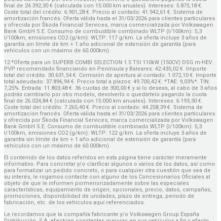
final de 24.392,30 € (calculada con 15.000 km anuales). Intereses: 5.875,18 €.
Coste total del crédito: 6.901,28 €. Precio al contado: 41.942,61 €. Sistema de
amortización francés. Oferta válida hasta el 31/03/2026 para clientes particulares
y ofrecida por Škoda Financial Services, marca comercializada por Volkswagen
Bank GmbH S.E. Consumo de combustible combinado WLTP (l/100km): 5,3
l/100km, emisiones CO2 (g/km): WLTP: 117 g/km. La oferta incluye 3 años de
garantía sin límite de km + 1 año adicional de extensión de garantía (para
vehículos con un máximo de 60.000km).
12.*Oferta para un SUPERB COMBI SELECTION 1.5 TSI 110kW (150CV) DSG m-HEV .
PVP recomendado financiando en Península y Baleares: 42.435,02 €. Importe
total del crédito: 30.631,54 €. Comisión de apertura al contado: 1.072,10 €. Importe
total adeudado: 37.896,94 €. Precio total a plazos: 49.700,42 €. *TAE: 9,03%*. TIN:
7,25%. Entrada: 11.803,48 €. 36 cuotas de 300,00 € y si lo deseas, al cabo de 3 años
podrás cambiarlo por otro modelo, devolverlo o quedártelo pagando la cuota
final de 26.024,84 € (calculada con 15.000 km anuales). Intereses: 6.193,30 €.
Coste total del crédito: 7.265,40 €. Precio al contado: 44.258,39 €. Sistema de
amortización francés. Oferta válida hasta el 31/03/2026 para clientes particulares
y ofrecida por Škoda Financial Services, marca comercializada por Volkswagen
Bank GmbH S.E. Consumo de combustible combinado WLTP (l/100km): 5,3
l/100km, emisiones CO2 (g/km): WLTP: 122 g/km. La oferta incluye 3 años de
garantía sin límite de km + 1 año adicional de extensión de garantía (para
vehículos con un máximo de 60.000km).
El contenido de los datos referidos en esta página tiene carácter meramente
informativo. Para concretar y/o clarificar algunos o varios de los datos, así como
para formalizar un pedido concreto, o para cualquier otra cuestión que sea de
su interés, le rogamos contacte con alguno de los Concesionarios Oficiales al
objeto de que le informen pormenorizadamente sobre las especiales
características, equipamiento de origen, opcionales, precio, datos, campañas,
promociones, disponibilidad de unidades, plazo de entrega, periodo de
fabricación, etc. de los vehículos aquí referenciados.
Le recordamos que la compañía fabricante y/o Volkswagen Group España
Distribución, S.A. efectúan constantes mejoras en sus vehículos a fin y efecto