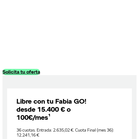
ŠKODA KAMIQ
desde 120€/mes
con 4 años de garantía
(36 cuotas, Entrada Inicial: 4.263,83 €, Cuota final en el mes 36:
17.361,25 €
para versión Kamiq Selection 1.0 TSI 70kW (95CV).
Solicita tu oferta
Libre con tu Fabia GO!
desde 15.400 € o
100€/mes¹
36 cuotas. Entrada: 2.635,02 €. Cuota Final (mes 36):
12.241,16 €