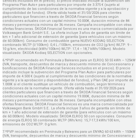
Services incluidos en el precio). El precio indicado incluye la subvención del
Programa Plan Auto+ para particulares por importe de 3.375 € (sujeto al
cumplimiento de las condiciones de la normativa vigente y a la aprobación y
disponibilidad de fondos). Oferta válida hasta el 31/03/2026 para clientes
particulares que financien a través de ŠKODA Financial Services según
condiciones actuales con un capital mínimo 10.000€, duración mínima de 84
meses y permanencia mínima de 36 meses. Campaña incompatible con otras
ofertas financieras. ŠKODA Financial Services es una marca comercializada por
Volkswagen Bank GmbH S.E.. La oferta incluye 3 años de garantía sin límite de
km + 1 año adicional de extensión de garantía (para vehículos con un máximo
de 60.000km). Consumo de combustible gama NUEVO KODIAQ SELECTION
combinado WLTP (l/100km): 0,4 L /100km, emisiones de CO2 (g/km) WLTP: 9 –
10 g/km, electricidad (kWh/100km) WLTP: 17,4 – 18,7 kWh/100km). Modelo
visualizado: ŠKODA Kodiaq SELECTION con opcionales.
6.*PVP recomendado en Península y Baleares para un ELROQ 50 55 kWh – 125kW
(IVA, transporte, descuentos de marca y descuento mínimo de Concesionario y
bonificaciones de ŠKODA Financial Services incluidos en el precio). El precio
indicado incluye la subvención del Programa Plan Auto+ para particulares por
importe de 4.500 € (sujeto al cumplimiento de las condiciones de la normativa
vigente y a la aprobación y disponibilidad de fondos), y Plan CAE por importe de
1.000€ si el cliente sustituye un vehículo de combustión, según términos y
condiciones de la normativa vigente. Oferta válida hasta el 31/03/2026 para
clientes particulares que financien a través de ŠKODA Financial Services según
condiciones actuales con un capital mínimo 19.000€, duración mínima de 84
meses y permanencia mínima de 36 meses. Campaña incompatible con otras
ofertas financieras. ŠKODA Financial Services es una marca comercializada por
Volkswagen Bank GmbH S.E.. La oferta incluye 3 años de garantía sin límite de
km + 1 año adicional de extensión de garantía (para vehículos con un máximo
de 60.000km). Modelo visualizado: ŠKODA ELROQ 50 con opcionales. Consumo
de energía ELROQ 50 combinado WLTP (Wh/km): 15,7-17,3 kWh/100 km,
emisiones de CO2 WLTP: 0 g/km.
7.*PVP recomendado en Península y Baleares para un ENYAQ 60 63 kWh – 150kW
(IVA, transporte, descuentos de marca y descuento mínimo de Concesionario y