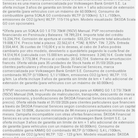
Services es una marca comercializada por Volkswagen Bank GmbH S.E.. La
oferta incluye 3 años de garantía sin límite de km + 1 año adicional de extensión
de garantía (para vehículos con un máximo de 60.000km). Consumo de
combustible gama SCALA GO combinado WLTP (l/100km): 5,1 L /100km,
emisiones de CO2 (g/km) WLTP: 115-116 g/km. Modelo visualizado: ŠKODA Scala
GO con opcionales.
*Oferta para un SCALA GO 1.0 TSI 70kW (95CV) Manual. PVP recomendado
financiando en Península y Baleares: 18.789,23 €. Importe total del crédito:
15.234,79 €. Comisión de apertura al contado: 533,22 €. Importe total adeudado:
19.008,17 €. Precio total a plazos: 22.562,61 €. *TAE: 8,95%*. TIN: 7,25%. Entrada:
3.554,44 €. 36 cuotas de 110,00 € y si lo deseas, al cabo de 3 años podrás
cambiarlo por otro modelo, devolverlo o quedártelo pagando la cuota final de
14.514,95 € (calculada con 15.000 km anuales). Intereses: 3.240,16 €. Coste total
del crédito: 3.773,38 €. Precio al contado: 20.543,73 €. Sistema de amortización
francés. Oferta válida para 35 unidades de Stock hasta el 31/03/2026 para
clientes particulares y ofrecida por Škoda Financial Services, marca
comercializada por Volkswagen Bank GmbH S.E. Consumo de combustible
combinado WLTP (l/100km): 5,1 l/100km, emisiones CO2 (g/km): WLTP: 115
g/km. La oferta incluye 3 años de garantía sin límite de km + 1 año adicional de
extensión de garantía (para vehículos con un máximo de 60.000km).
3.*PVP recomendado en Península y Baleares para un KAMIQ GO 1.0 TSI 70kW
(95CV) Manual (IVA, Impuesto de matriculación, transporte, descuento de marca
y concesionario, y bonificaciones de ŠKODA Financial Services incluidos en el
precio). Oferta válida hasta el 31/03/2026 para clientes particulares que financien
a través de ŠKODA Financial Services según condiciones actuales con un capital
mínimo de 10.000€, duración mínima de 84 meses y permanencia mínima de 36
meses. Campaña incompatible con otras ofertas financieras. ŠKODA Financial
Services es una marca comercializada por Volkswagen Bank GmbH S.E.. La
oferta incluye 3 años de garantía sin límite de km + 1 año adicional de extensión
de garantía (para vehículos con un máximo de 60.000km). Consumo de
combustible gama KAMIQ GO combinado WLTP (l/100km): 5,4 L /100km,
emisiones de CO2 (g/km) WLTP: 122 – 123 g/km. Modelo visualizado: ŠKODA