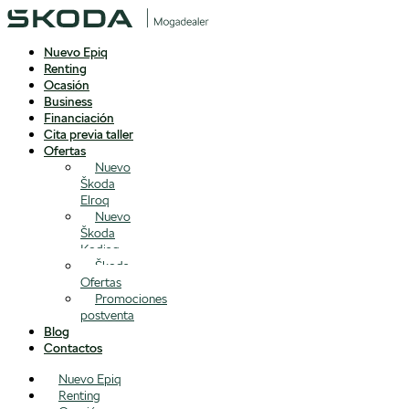
Nuevo Epiq
Renting
Ocasión
Business
Financiación
Cita previa taller
Ofertas
Nuevo
Škoda
Elroq
Nuevo
Škoda
Kodiaq
Škoda
Ofertas
Promociones
postventa
Blog
Contactos
Nuevo Epiq
Renting