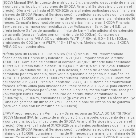
(80CV) Manual (IVA, Impuesto de matriculación, transporte, descuento de marca
y concesionario, y bonificaciones de ŠKODA Financial Services incluidos en el
precio). Oferta válida hasta el 31/03/2026 para clientes particulares que financien
a través de ŠKODA Financial Services según condiciones actuales con un capital
mínimo de 10.000€, duración mínima de 84 meses y permanencia mínima de 36
meses. Campaña incompatible con otras ofertas financieras. ŠKODA Financial
Services es una marca comercializada por Volkswagen Bank GmbH S.E.. La
oferta incluye 3 años de garantía sin límite de km + 1 año adicional de extensión
de garantía (para vehículos con un máximo de 60.000km). Consumo de
combustible gama FABIA GO combinado WLTP (l/100km): 5,0 – 5,1 L /100km,
emisiones de CO2 (g/km) WLTP: 113 – 117 g/km. Modelo visualizado: ŠKODA
FABIA GO con opcionales.
*Oferta para un FABIA GO 1.0 MPI 59kW (80CV) Manual. PVP recomendado
financiando en Península y Baleares: 15.716,63 €. Importe total del crédito:
13.081,61 €. Comisión de apertura al contado: 457,86 €. Importe total adeudado:
16.299,02 €. Precio total a plazos: 18.934,04 €. *TAE: 8,97%*. TIN: 7,25%. Entrada:
2.635,02 €. 36 cuotas de 100,00 € y si lo deseas, al cabo de 3 años podrás
cambiarlo por otro modelo, devolverlo o quedártelo pagando la cuota final de
12.241,16 € (calculada con 15.000 km anuales). Intereses: 2.759,55 €. Coste total
del crédito: 3.217,41 €. Precio al contado: 17.471,13 €. Sistema de amortización
francés. Oferta válida para unidades de Stock hasta el 31/03/2026 para clientes
particulares y ofrecida por Škoda Financial Services, marca comercializada por
Volkswagen Bank GmbH S.E. Consumo de combustible combinado WLTP
(l/100km): 5,1 l/100km, emisiones CO2 (g/km): WLTP: 117 g/km. La oferta incluye
3 años de garantía sin límite de km + 1 año adicional de extensión de garantía
(para vehículos con un máximo de 60.000km).
2.*PVP recomendado en Península y Baleares para un SCALA GO 1.0 TSI 70kW
(95CV) Manual (IVA, Impuesto de matriculación, transporte, descuento de marca
y concesionario, y bonificaciones de ŠKODA Financial Services incluidos en el
precio). Oferta válida hasta el 31/03/2026 para clientes particulares que financien
a través de ŠKODA Financial Services según condiciones actuales con un capital
mínimo de 10.000€, duración mínima de 84 meses y permanencia mínima de 36
meses. Campaña incompatible con otras ofertas financieras. ŠKODA Financial